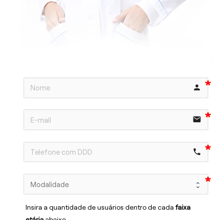
person
email
phone
Insira a quantidade de usuários dentro de cada 
faixa 
etária 
abaixo.