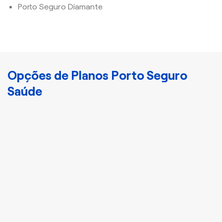
Porto Seguro Diamante
Opções de Planos Porto Seguro
Saúde
Cristal
Plano Porto Bronze
Disponha de
atendimento nacional e
acomodação
compartilhada com mais
3 indivíduos.
Apartamento ou