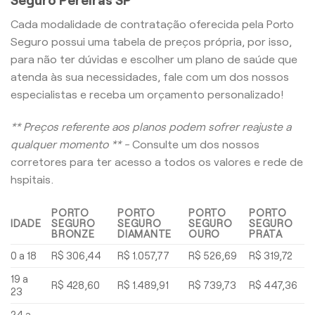
Cada modalidade de contratação oferecida pela Porto
Seguro possui uma tabela de preços própria, por isso,
para não ter dúvidas e escolher um plano de saúde que
atenda às sua necessidades, fale com um dos nossos
especialistas e receba um orçamento personalizado!
** Preços referente aos planos podem sofrer reajuste a
qualquer momento ** -
Consulte um dos nossos
corretores para ter acesso a todos os valores e rede de
hspitais.
PORTO
PORTO
PORTO
PORTO
IDADE
SEGURO
SEGURO
SEGURO
SEGURO
BRONZE
DIAMANTE
OURO
PRATA
0 a 18
R$ 306,44
R$ 1.057,77
R$ 526,69
R$ 319,72
19 a
R$ 428,60
R$ 1.489,91
R$ 739,73
R$ 447,36
23
24 a