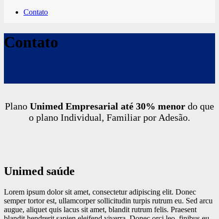
Contato
Contato
Plano
Unimed Empresarial até 30% menor
do que
o plano Individual, Familiar por Adesão.
Unimed saúde
Lorem ipsum dolor sit amet, consectetur adipiscing elit. Donec
semper tortor est, ullamcorper sollicitudin turpis rutrum eu. Sed arcu
augue, aliquet quis lacus sit amet, blandit rutrum felis. Praesent
blandit hendrerit sapien eleifend viverra. Donec orci leo, finibus eu