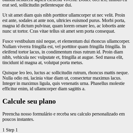
erat sed, sollicitudin pellentesque dui.
Ut sit amet diam quis nibh porttitor ullamcorper ut nec velit. Proin
est ante, sodales at ante non, ultricies euismod purus. Morbi porta,
magna id dictum pulvinar, quam lorem ornare leo, ac lobortis ante
nunc ut tortor. Cras vitae tellus sit amet sem porta consequat.
Fusce vestibulum nisl neque, et elementum dui rhoncus ullamcorper.
Nullam viverra fringilla est, vel porttitor quam fringilla fringilla. In
eleifend tortor lacus, in condimentum risus rutrum id. Proin diam
nibh, vehicula nec vulputate et, fringilla at augue. Sed massa elit,
tincidunt id magna at, volutpat porta metus.
Quisque leo leo, luctus ac sollicitudin rutrum, rhoncus mattis neque.
Nulla odio mi, lacinia vitae diam ut, consectetur maximus lacus.
Integer in maximus ligula, quis venenatis urna. Phasellus molestie
efficitur enim, id ullamcorper diam sagittis a.
Calcule seu plano
Preencha nosso formulário e receba seu calculo personalizado em
poucos instantes.
1
Step 1