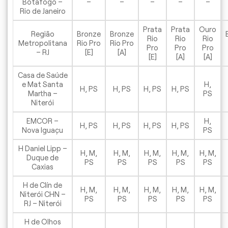
Botafogo –
–
–
–
–
–
Rio de Janeiro
Prata
Prata
Ouro
Região
Bronze
Bronze
Rio
Rio
Rio
Metropolitana
Rio Pro
Rio Pro
Pro
Pro
Pro
– RJ
[E]
[A]
[E]
[A]
[A]
Casa de Saúde
e Mat Santa
H,
H, PS
H, PS
H, PS
H, PS
Martha –
PS
Niterói
EMCOR –
H,
H, PS
H, PS
H, PS
H, PS
Nova Iguaçu
PS
H Daniel Lipp –
H, M,
H, M,
H, M,
H, M,
H, M,
Duque de
PS
PS
PS
PS
PS
Caxias
H de Clín de
H, M,
H, M,
H, M,
H, M,
H, M,
Niterói CHN –
PS
PS
PS
PS
PS
RJ – Niterói
H de Olhos