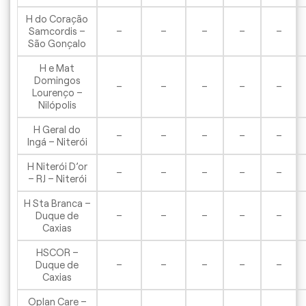
H do Coração
Samcordis –
–
–
–
–
–
São Gonçalo
H e Mat
Domingos
–
–
–
–
–
Lourenço –
Nilópolis
H Geral do
–
–
–
–
–
Ingá – Niterói
H Niterói D’or
–
–
–
–
–
– RJ – Niterói
H Sta Branca –
Duque de
–
–
–
–
–
Caxias
HSCOR –
Duque de
–
–
–
–
–
Caxias
Oplan Care –