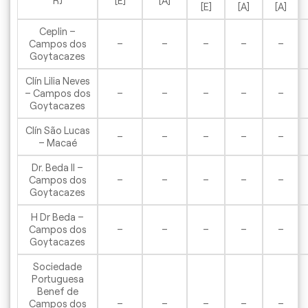
RJ
[E]
[A]
[E]
[A]
[A]
Ceplin –
Campos dos
–
–
–
–
–
Goytacazes
Clín Lilia Neves
– Campos dos
–
–
–
–
–
Goytacazes
Clín São Lucas
–
–
–
–
–
– Macaé
Dr. Beda II –
Campos dos
–
–
–
–
–
Goytacazes
H Dr Beda –
Campos dos
–
–
–
–
–
Goytacazes
Sociedade
Portuguesa
Benef de
Campos dos
–
–
–
–
–