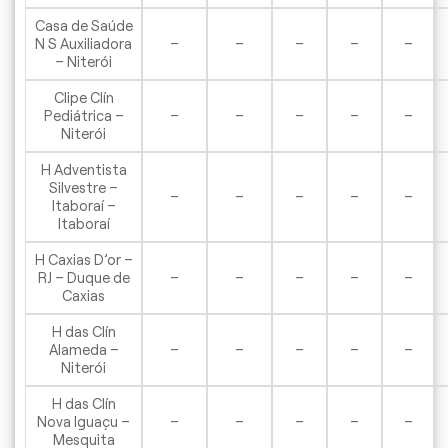
Casa de Saúde
N S Auxiliadora
–
–
–
–
–
– Niterói
Clipe Clín
Pediátrica –
–
–
–
–
–
Niterói
H Adventista
Silvestre –
–
–
–
–
–
Itaboraí –
Itaboraí
H Caxias D’or –
RJ – Duque de
–
–
–
–
–
Caxias
H das Clín
Alameda –
–
–
–
–
–
Niterói
H das Clín
Nova Iguaçu –
–
–
–
–
–
Mesquita