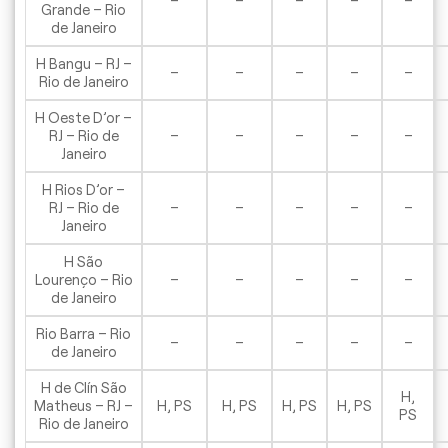
–
–
–
–
–
Grande – Rio
de Janeiro
H Bangu – RJ –
–
–
–
–
–
Rio de Janeiro
H Oeste D’or –
RJ – Rio de
–
–
–
–
–
Janeiro
H Rios D’or –
RJ – Rio de
–
–
–
–
–
Janeiro
H São
Lourenço – Rio
–
–
–
–
–
de Janeiro
Rio Barra – Rio
–
–
–
–
–
de Janeiro
H de Clín São
H,
Matheus – RJ –
H, PS
H, PS
H, PS
H, PS
PS
Rio de Janeiro