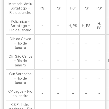
Memorial Amiu
Botafogo –
PS¹
PS¹
PS¹
PS¹
PS¹
Rio de Janeiro
Policlínica –
H,
Botafogo –
–
–
H, PS
H, PS
PS
Rio de Janeiro
Clín da Gávea
– Rio de
–
–
–
–
–
Janeiro
Clín São Carlos
– Rio de
–
–
–
–
–
Janeiro
Clín Sorocaba
– Rio de
–
–
–
–
–
Janeiro
CP Lagoa – Rio
–
–
–
–
–
de Janeiro
CS Pinheiro
Machado – Rio
–
–
–
–
–