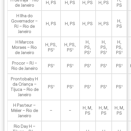
H, PS
H, PS
H, PS
H, PS
de Janeiro
PS
H Ilha do
Governador –
H,
H, PS
H, PS
H, PS
H, PS
RJ – Rio de
PS
Janeiro
H Marcos
H,
H,
H,
H, PS,
H, PS,
Moraes – Rio
PS,
PS,
PS,
PS¹
PS¹
de Janeiro
PS¹
PS¹
PS¹
Procor – RJ –
PS¹
PS¹
PS¹
PS¹
PS¹
Rio de Janeiro
Prontobaby H
da Criança –
PS¹
PS¹
PS¹
PS¹
PS¹
Tijuca – Rio de
Janeiro
H Pasteur –
H, M,
H, M,
H, M,
Méier – Rio de
–
–
PS
PS
PS
Janeiro
Rio Day H –