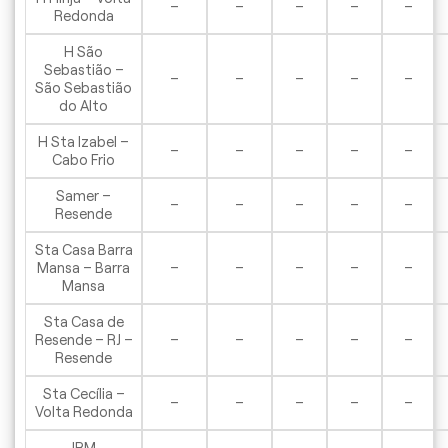
–
–
–
–
–
Redonda
H São
Sebastião –
–
–
–
–
–
São Sebastião
do Alto
H Sta Izabel –
–
–
–
–
–
Cabo Frio
Samer –
–
–
–
–
–
Resende
Sta Casa Barra
Mansa – Barra
–
–
–
–
–
Mansa
Sta Casa de
Resende – RJ –
–
–
–
–
–
Resende
Sta Cecília –
–
–
–
–
–
Volta Redonda
IRM