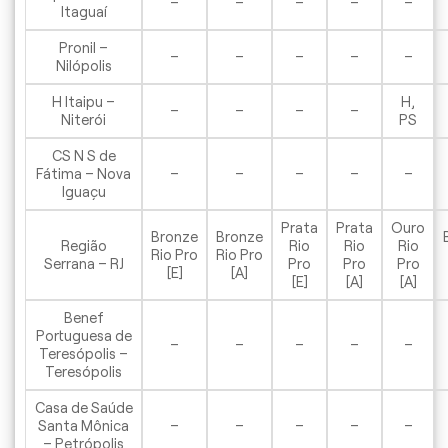
–
–
–
–
–
Itaguaí
Pronil –
–
–
–
–
–
Nilópolis
H Itaipu –
H,
–
–
–
–
Niterói
PS
CS N S de
Fátima – Nova
–
–
–
–
–
Iguaçu
Prata
Prata
Ouro
Bronze
Bronze
Região
Rio
Rio
Rio
Rio Pro
Rio Pro
Serrana – RJ
Pro
Pro
Pro
[E]
[A]
[E]
[A]
[A]
Benef
Portuguesa de
–
–
–
–
–
Teresópolis –
Teresópolis
Casa de Saúde
Santa Mônica
–
–
–
–
–
– Petrópolis