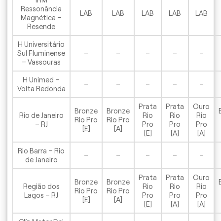
Ressonância
LAB
LAB
LAB
LAB
LAB
Magnética –
Resende
H Universitário
Sul Fluminense
–
–
–
–
–
– Vassouras
H Unimed –
–
–
–
–
–
Volta Redonda
Prata
Prata
Ouro
Bronze
Bronze
Rio de Janeiro
Rio
Rio
Rio
Rio Pro
Rio Pro
– RJ
Pro
Pro
Pro
[E]
[A]
[E]
[A]
[A]
Rio Barra – Rio
–
–
–
–
–
de Janeiro
Prata
Prata
Ouro
Bronze
Bronze
Região dos
Rio
Rio
Rio
Rio Pro
Rio Pro
Lagos – RJ
Pro
Pro
Pro
[E]
[A]
[E]
[A]
[A]