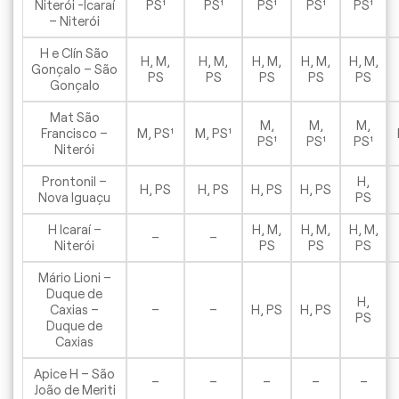
Niterói -Icaraí
PS¹
PS¹
PS¹
PS¹
PS¹
– Niterói
H e Clín São
H, M,
H, M,
H, M,
H, M,
H, M,
Gonçalo – São
PS
PS
PS
PS
PS
Gonçalo
Mat São
M,
M,
M,
Francisco –
M, PS¹
M, PS¹
PS¹
PS¹
PS¹
Niterói
Prontonil –
H,
H, PS
H, PS
H, PS
H, PS
Nova Iguaçu
PS
H Icaraí –
H, M,
H, M,
H, M,
–
–
Niterói
PS
PS
PS
Mário Lioni –
Duque de
H,
Caxias –
–
–
H, PS
H, PS
PS
Duque de
Caxias
Apice H – São
–
–
–
–
–
João de Meriti