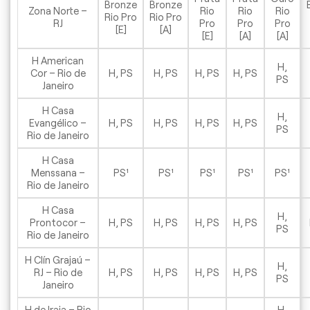
Bronze
Bronze
Zona Norte –
Rio
Rio
Rio
Rio Pro
Rio Pro
RJ
Pro
Pro
Pro
[E]
[A]
[E]
[A]
[A]
H American
H,
Cor – Rio de
H, PS
H, PS
H, PS
H, PS
PS
Janeiro
H Casa
H,
Evangélico –
H, PS
H, PS
H, PS
H, PS
PS
Rio de Janeiro
H Casa
Menssana –
PS¹
PS¹
PS¹
PS¹
PS¹
Rio de Janeiro
H Casa
H,
Prontocor –
H, PS
H, PS
H, PS
H, PS
PS
Rio de Janeiro
H Clín Grajaú –
H,
RJ – Rio de
H, PS
H, PS
H, PS
H, PS
PS
Janeiro
H de Iraja – Rio
H,