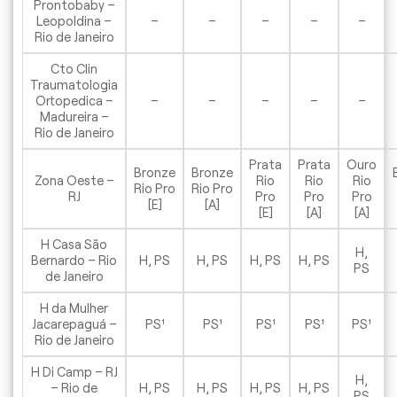
Prontobaby –
Leopoldina –
–
–
–
–
–
Rio de Janeiro
Cto Clin
Traumatologia
Ortopedica –
–
–
–
–
–
Madureira –
Rio de Janeiro
Prata
Prata
Ouro
Bronze
Bronze
Zona Oeste –
Rio
Rio
Rio
Rio Pro
Rio Pro
RJ
Pro
Pro
Pro
[E]
[A]
[E]
[A]
[A]
H Casa São
H,
Bernardo – Rio
H, PS
H, PS
H, PS
H, PS
PS
de Janeiro
H da Mulher
Jacarepaguá –
PS¹
PS¹
PS¹
PS¹
PS¹
Rio de Janeiro
H Di Camp – RJ
H,
– Rio de
H, PS
H, PS
H, PS
H, PS
PS