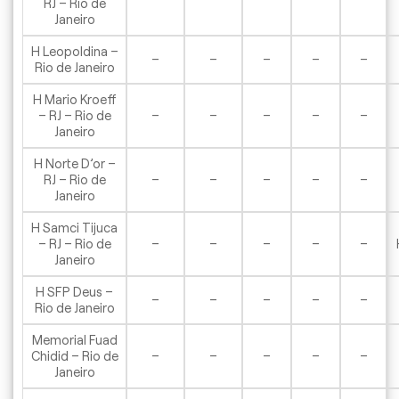
RJ – Rio de
Janeiro
H Leopoldina –
–
–
–
–
–
Rio de Janeiro
H Mario Kroeff
– RJ – Rio de
–
–
–
–
–
Janeiro
H Norte D’or –
RJ – Rio de
–
–
–
–
–
Janeiro
H Samci Tijuca
– RJ – Rio de
–
–
–
–
–
Janeiro
H SFP Deus –
–
–
–
–
–
Rio de Janeiro
Memorial Fuad
Chidid – Rio de
–
–
–
–
–
Janeiro