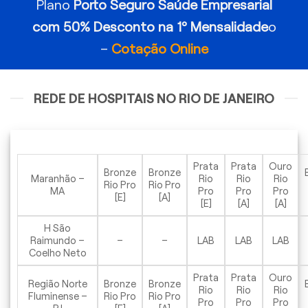
Plano
Porto Seguro Saúde Empresarial
com 50% Desconto na 1º Mensalidade
o
–
Cotação Online
REDE DE HOSPITAIS NO RIO DE JANEIRO
Prata
Prata
Ouro
Bronze
Bronze
Maranhão –
Rio
Rio
Rio
Rio Pro
Rio Pro
MA
Pro
Pro
Pro
[E]
[A]
[E]
[A]
[A]
H São
Raimundo –
–
–
LAB
LAB
LAB
Coelho Neto
Prata
Prata
Ouro
Região Norte
Bronze
Bronze
Rio
Rio
Rio
Fluminense –
Rio Pro
Rio Pro
Pro
Pro
Pro