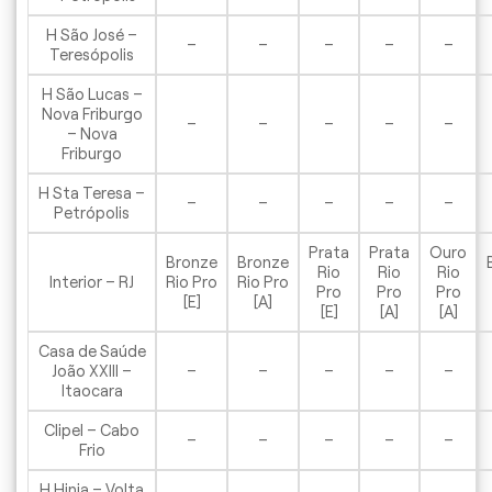
H São José –
–
–
–
–
–
Teresópolis
H São Lucas –
Nova Friburgo
–
–
–
–
–
– Nova
Friburgo
H Sta Teresa –
–
–
–
–
–
Petrópolis
Prata
Prata
Ouro
Bronze
Bronze
Rio
Rio
Rio
Interior – RJ
Rio Pro
Rio Pro
Pro
Pro
Pro
[E]
[A]
[E]
[A]
[A]
Casa de Saúde
João XXIII –
–
–
–
–
–
Itaocara
Clipel – Cabo
–
–
–
–
–
Frio
H Hinja – Volta