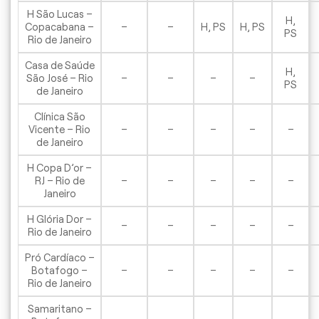
H São Lucas –
H,
Copacabana –
–
–
H, PS
H, PS
PS
Rio de Janeiro
Casa de Saúde
H,
São José – Rio
–
–
–
–
PS
de Janeiro
Clínica São
Vicente – Rio
–
–
–
–
–
de Janeiro
H Copa D’or –
RJ – Rio de
–
–
–
–
–
Janeiro
H Glória Dor –
–
–
–
–
–
Rio de Janeiro
Pró Cardíaco –
Botafogo –
–
–
–
–
–
Rio de Janeiro
Samaritano –