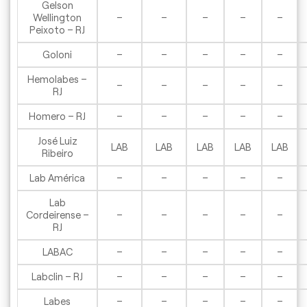
Gelson
Wellington
–
–
–
–
–
Peixoto – RJ
Goloni
–
–
–
–
–
Hemolabes –
–
–
–
–
–
RJ
Homero – RJ
–
–
–
–
–
José Luiz
LAB
LAB
LAB
LAB
LAB
Ribeiro
Lab América
–
–
–
–
–
Lab
Cordeirense –
–
–
–
–
–
RJ
LABAC
–
–
–
–
–
Labclin – RJ
–
–
–
–
–
Labes
–
–
–
–
–