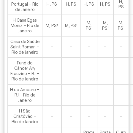
H,
Portugal – Rio
H, PS
H, PS
H, PS
H, PS
PS
de Janeiro
H Casa Egas
M,
M,
M,
Moniz – Rio de
M, PS¹
M, PS¹
PS¹
PS¹
PS¹
Janeiro
Casa de Saúde
Saint Roman –
–
–
–
–
–
Rio de Janeiro
Fund do
Câncer Ary
–
–
–
–
–
Frauzino – RJ –
Rio de Janeiro
H do Amparo –
RJ – Rio de
–
–
–
–
–
Janeiro
H São
Cristóvão –
–
–
–
–
–
Rio de Janeiro
Prata
Prata
Ouro