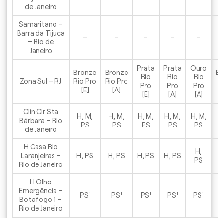
de Janeiro
Samaritano –
Barra da Tijuca
–
–
–
–
–
– Rio de
Janeiro
Prata
Prata
Ouro
Bronze
Bronze
Rio
Rio
Rio
Zona Sul – RJ
Rio Pro
Rio Pro
Pro
Pro
Pro
[E]
[A]
[E]
[A]
[A]
Clín Cir Sta
H, M,
H, M,
H, M,
H, M,
H, M,
Bárbara – Rio
PS
PS
PS
PS
PS
de Janeiro
H Casa Rio
H,
Laranjeiras –
H, PS
H, PS
H, PS
H, PS
PS
Rio de Janeiro
H Olho
Emergência –
PS¹
PS¹
PS¹
PS¹
PS¹
Botafogo 1 –
Rio de Janeiro