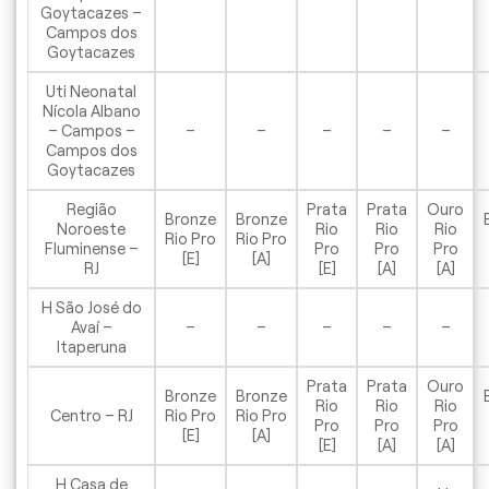
Goytacazes –
Campos dos
Goytacazes
Uti Neonatal
Nícola Albano
– Campos –
–
–
–
–
–
Campos dos
Goytacazes
Região
Prata
Prata
Ouro
Bronze
Bronze
Noroeste
Rio
Rio
Rio
Rio Pro
Rio Pro
Fluminense –
Pro
Pro
Pro
[E]
[A]
RJ
[E]
[A]
[A]
H São José do
Avaí –
–
–
–
–
–
Itaperuna
Prata
Prata
Ouro
Bronze
Bronze
Rio
Rio
Rio
Centro – RJ
Rio Pro
Rio Pro
Pro
Pro
Pro
[E]
[A]
[E]
[A]
[A]
H Casa de