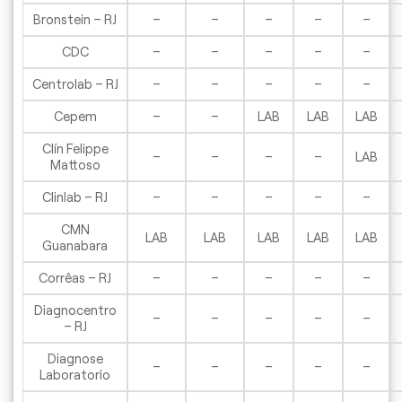
Bronstein – RJ
–
–
–
–
–
CDC
–
–
–
–
–
Centrolab – RJ
–
–
–
–
–
Cepem
–
–
LAB
LAB
LAB
Clín Felippe
–
–
–
–
LAB
Mattoso
Clinlab – RJ
–
–
–
–
–
CMN
LAB
LAB
LAB
LAB
LAB
Guanabara
Corrêas – RJ
–
–
–
–
–
Diagnocentro
–
–
–
–
–
– RJ
Diagnose
–
–
–
–
–
Laboratorio