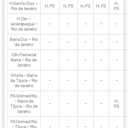
H Santa Cruz –
H,
H, PS
H, PS
H, PS
H, PS
Rio de Janeiro
PS
H Clín –
Jacarepaguá –
–
–
–
–
–
Rio de Janeiro
Barra Dor – Rio
–
–
–
–
–
de Janeiro
Clín Perinatal
Barra – Rio de
–
–
–
–
–
Janeiro
Vitória – Barra
da Tijuca – Rio
–
–
–
–
–
de Janeiro
PA Unimed Rio
– Barra da
H,
–
–
–
–
Tijuca – Rio de
PS
Janeiro
PA Unimed Rio
– Tijuca – Rio
–
–
–
–
–