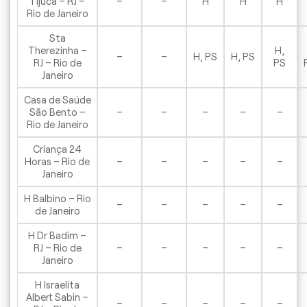
Tijuca – RJ –
–
–
H
H
H
Rio de Janeiro
Sta
Therezinha –
H,
–
–
H, PS
H, PS
RJ – Rio de
PS
Janeiro
Casa de Saúde
São Bento –
–
–
–
–
–
Rio de Janeiro
Criança 24
Horas – Rio de
–
–
–
–
–
Janeiro
H Balbino – Rio
–
–
–
–
–
de Janeiro
H Dr Badim –
RJ – Rio de
–
–
–
–
–
Janeiro
H Israelita
Albert Sabin –
–
–
–
–
–