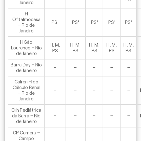
Janeiro
H
Oftalmocasa
PS¹
PS¹
PS¹
PS¹
PS¹
– Rio de
Janeiro
H São
H, M,
H, M,
H, M,
H, M,
H, M,
Lourenço – Rio
PS
PS
PS
PS
PS
de Janeiro
Barra Day – Rio
–
–
–
–
–
de Janeiro
Calren H do
Cálculo Renal
–
–
–
–
–
– Rio de
Janeiro
Clín Pediátrica
da Barra – Rio
–
–
–
–
–
de Janeiro
CP Cemeru –
Campo