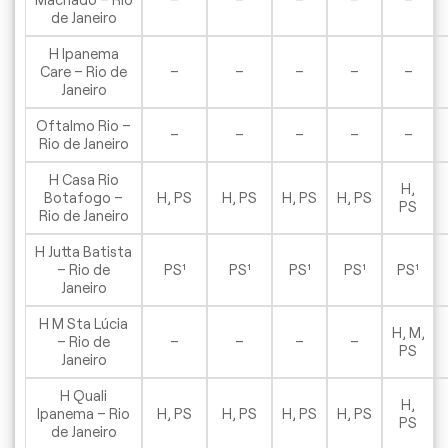
de Janeiro
H Ipanema
Care – Rio de
–
–
–
–
–
Janeiro
Oftalmo Rio –
–
–
–
–
–
Rio de Janeiro
H Casa Rio
H,
Botafogo –
H, PS
H, PS
H, PS
H, PS
PS
Rio de Janeiro
H Jutta Batista
– Rio de
PS¹
PS¹
PS¹
PS¹
PS¹
Janeiro
H M Sta Lúcia
H, M,
– Rio de
–
–
–
–
PS
Janeiro
H Quali
H,
Ipanema – Rio
H, PS
H, PS
H, PS
H, PS
PS
de Janeiro