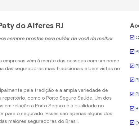
aty do Alferes RJ
Ac
C
os sempre prontos para cuidar de você da melhor
P
as empresas vêm à mente das pessoas com um nome
P
ma das seguradoras mais tradicionais e bem vistas no
P
ncipalmente pela tradição e a ampla variedade de
P
 repertório, como o Porto Seguro Saúde. Um dos
 em relação a Porto Seguro é a qualidade no
R
r para o segurado. Esses são apenas alguns dos
as maiores seguradoras do Brasil.
D