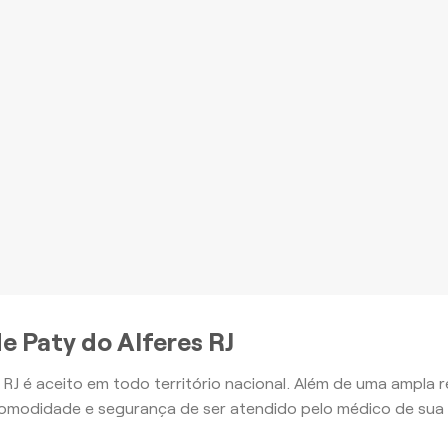
romoção à Saúde e outros
nefícios, com o Plano Ouro
mais
Apartamento
Apartamento
e Paty do Alferes RJ
 RJ é aceito em todo território nacional. Além de uma ampla
omodidade e segurança de ser atendido pelo médico de sua 