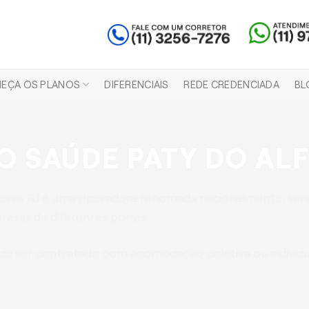
EÇA OS PLANOS
DIFERENCIAIS
REDE CREDENCIADA
BL
 SAÚDE PATY DO ALF
feres RJ é uma operadora renomada nacionalmente, sen
esas de diferentes portes.
e ser contratado com acomodação coletiva ou individua