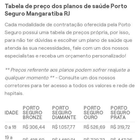
Tabela de preço dos planos de saúde Porto
Seguro Mangaratiba RJ
Cada modalidade de contratação oferecida pela Porto
Seguro possui uma tabela de preços própria, por isso,
para não ter dúvidas e escolher um plano de saúde que
atenda às sua necessidades, fale com um dos nossos
especialistas e receba um orçamento personalizado!
** Preços referente aos planos podem sofrer reajuste a
qualquer momento ** -
Consulte um dos nossos
corretores para ter acesso a todos os valores e rede de
hspitais.
PORTO
PORTO
PORTO
PORTO
IDADE
SEGURO
SEGURO
SEGURO
SEGURO
BRONZE
DIAMANTE
OURO
PRATA
0 a 18
R$ 306,44
R$ 1.057,77
R$ 526,69
R$ 319,72
19 a