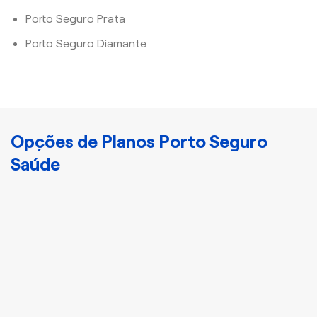
Porto Seguro Prata
Porto Seguro Diamante
Opções de Planos Porto Seguro
Saúde
Cristal
Plano Porto Bronze
Disponha de
atendimento nacional e
acomodação
compartilhada com mais
3 indivíduos.