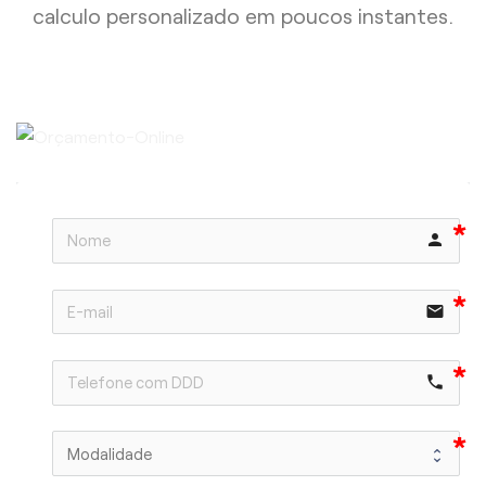
calculo personalizado em poucos instantes.
person
email
phone