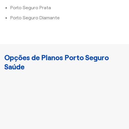
Porto Seguro Prata
Porto Seguro Diamante
Opções de Planos Porto Seguro
Saúde
Cristal
Plano Porto Bronze
Disponha de
atendimento nacional e
acomodação
compartilhada com mais
3 indivíduos.