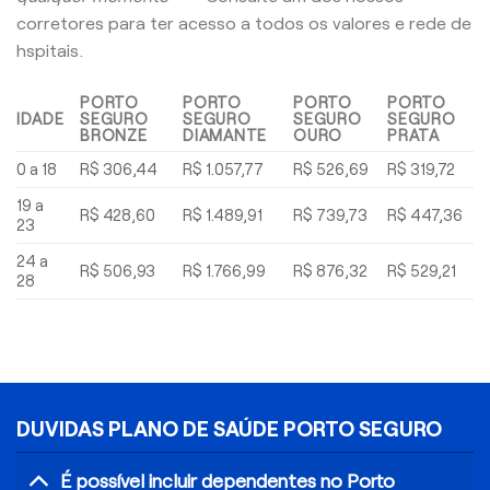
corretores para ter acesso a todos os valores e rede de
hspitais.
PORTO
PORTO
PORTO
PORTO
IDADE
SEGURO
SEGURO
SEGURO
SEGURO
BRONZE
DIAMANTE
OURO
PRATA
0 a 18
R$ 306,44
R$ 1.057,77
R$ 526,69
R$ 319,72
19 a
R$ 428,60
R$ 1.489,91
R$ 739,73
R$ 447,36
23
24 a
R$ 506,93
R$ 1.766,99
R$ 876,32
R$ 529,21
28
DUVIDAS PLANO DE SAÚDE PORTO SEGURO
É possível incluir dependentes no Porto