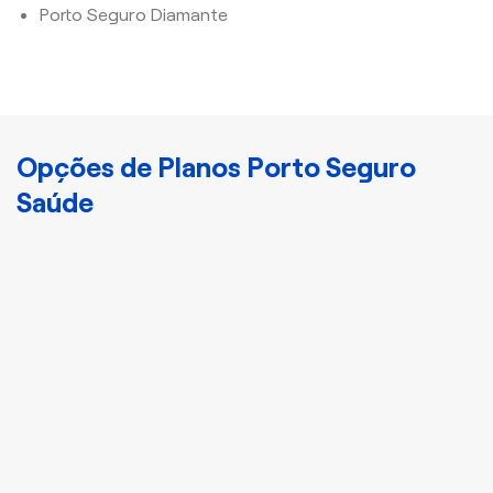
Porto Seguro Diamante
Opções de Planos Porto Seguro
Saúde
Cristal
Plano Porto Bronze
Disponha de
atendimento nacional e
acomodação
compartilhada com mais
3 indivíduos.
Apartamento ou