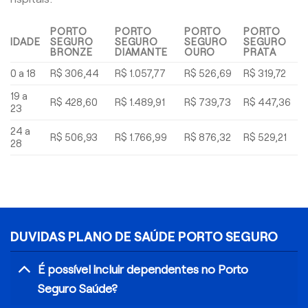
PORTO
PORTO
PORTO
PORTO
IDADE
SEGURO
SEGURO
SEGURO
SEGURO
BRONZE
DIAMANTE
OURO
PRATA
0 a 18
R$ 306,44
R$ 1.057,77
R$ 526,69
R$ 319,72
19 a
R$ 428,60
R$ 1.489,91
R$ 739,73
R$ 447,36
23
24 a
R$ 506,93
R$ 1.766,99
R$ 876,32
R$ 529,21
28
DUVIDAS PLANO DE SAÚDE PORTO SEGURO
É possível incluir dependentes no Porto
Seguro Saúde?