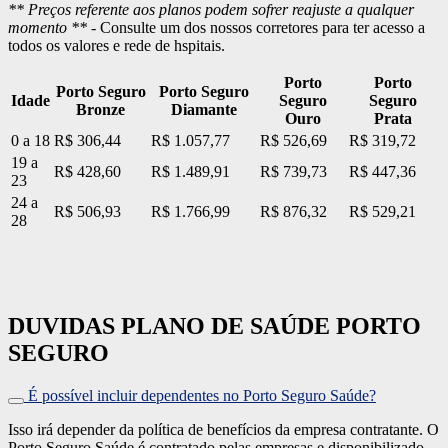
** Preços referente aos planos podem sofrer reajuste a qualquer
momento ** -
Consulte um dos nossos corretores para ter acesso a
todos os valores e rede de hspitais.
Porto
Porto
Porto Seguro
Porto Seguro
Idade
Seguro
Seguro
Bronze
Diamante
Ouro
Prata
0 a 18
R$ 306,44
R$ 1.057,77
R$ 526,69
R$ 319,72
19 a
R$ 428,60
R$ 1.489,91
R$ 739,73
R$ 447,36
23
24 a
R$ 506,93
R$ 1.766,99
R$ 876,32
R$ 529,21
28
DUVIDAS PLANO DE SAÚDE PORTO
SEGURO
É possível incluir dependentes no Porto Seguro Saúde?
Isso irá depender da política de benefícios da empresa contratante. O
Porto Seguro Saúde é contratado pelas empresas e disponibilizado