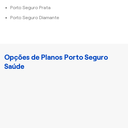
Porto Seguro Prata
Porto Seguro Diamante
Opções de Planos Porto Seguro
Saúde
Cristal
Plano Porto Bronze
Disponha de
atendimento nacional e
acomodação
compartilhada com mais
3 indivíduos.