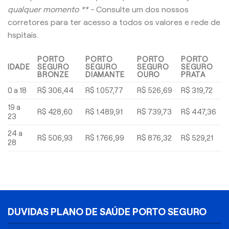
qualquer momento ** -
Consulte um dos nossos
corretores para ter acesso a todos os valores e rede de
hspitais.
PORTO
PORTO
PORTO
PORTO
IDADE
SEGURO
SEGURO
SEGURO
SEGURO
BRONZE
DIAMANTE
OURO
PRATA
0 a 18
R$ 306,44
R$ 1.057,77
R$ 526,69
R$ 319,72
19 a
R$ 428,60
R$ 1.489,91
R$ 739,73
R$ 447,36
23
24 a
R$ 506,93
R$ 1.766,99
R$ 876,32
R$ 529,21
28
DUVIDAS PLANO DE SAÚDE PORTO SEGURO