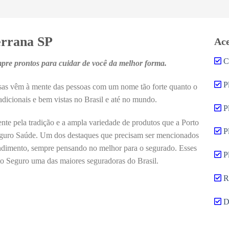
errana SP
Ace
C
pre prontos para cuidar de você da melhor forma.
P
sas vêm à mente das pessoas com um nome tão forte quanto o
dicionais e bem vistas no Brasil e até no mundo.
P
mente pela tradição e a ampla variedade de produtos que a Porto
P
eguro Saúde. Um dos destaques que precisam ser mencionados
endimento, sempre pensando no melhor para o segurado. Esses
P
to Seguro uma das maiores seguradoras do Brasil.
R
D