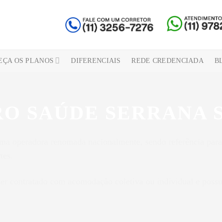
EÇA OS PLANOS
DIFERENCIAIS
REDE CREDENCIADA
B
O SAÚDE SERRANA 
ma operadora renomada nacionalmente, sendo referência pa
tes.
er contratado com acomodação coletiva ou individual e possu