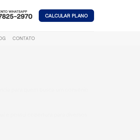
CALCULAR PLANO
OG
CONTATO
ência para quem busca um convênio
l e possui cobertura para diversos