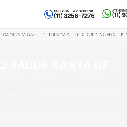
EÇA OS PLANOS
DIFERENCIAIS
REDE CREDENCIADA
BL
O SAÚDE SANTA DF
 uma operadora renomada nacionalmente, sendo refer
iferentes portes.
e ser contratado com acomodação coletiva ou individua