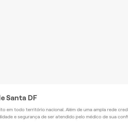
romoção à Saúde e outros
nefícios, com o Plano Ouro
mais
Apartamento
Apartamento
de Santa DF
ito em todo território nacional. Além de uma ampla rede cr
idade e segurança de ser atendido pelo médico de sua conf