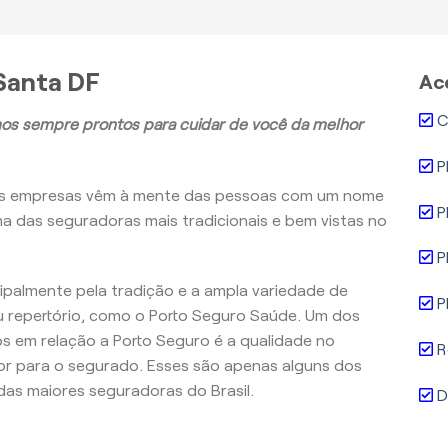
Santa DF
Ac
C
os sempre prontos para cuidar de você da melhor
P
as empresas vêm à mente das pessoas com um nome
P
ma das seguradoras mais tradicionais e bem vistas no
P
ncipalmente pela tradição e a ampla variedade de
P
 repertório, como o Porto Seguro Saúde. Um dos
 em relação a Porto Seguro é a qualidade no
R
r para o segurado. Esses são apenas alguns dos
as maiores seguradoras do Brasil.
D