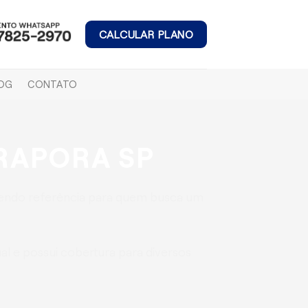
CALCULAR PLANO
OG
CONTATO
IRAPORA SP
endo referência para quem busca um
l e possui cobertura para diversos