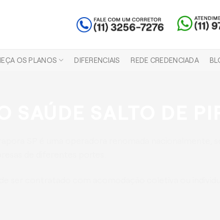
EÇA OS PLANOS
DIFERENCIAIS
REDE CREDENCIADA
BL
 SAÚDE SALTO DE P
irapora SP é uma operadora renomada nacionalmente, s
esas de diferentes portes.
e ser contratado com acomodação coletiva ou individua