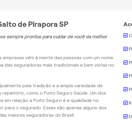
alto de Pirapora SP
Ac
C
os sempre prontos para cuidar de você da melhor
P
as empresas vêm à mente das pessoas com um nome
P
ma das seguradoras mais tradicionais e bem vistas no
P
ncipalmente pela tradição e a ampla variedade de
P
 repertório, como o Porto Seguro Saúde. Um dos
 em relação a Porto Seguro é a qualidade no
R
r para o segurado. Esses são apenas alguns dos
as maiores seguradoras do Brasil.
D