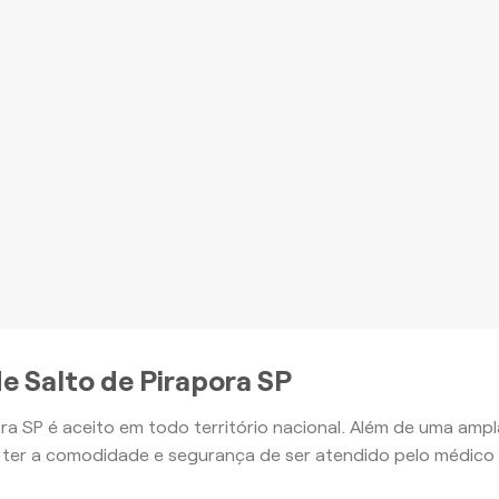
romoção à Saúde e outros
nefícios, com o Plano Ouro
mais
Apartamento
Apartamento
e Salto de Pirapora SP
ra SP é aceito em todo território nacional. Além de uma am
ter a comodidade e segurança de ser atendido pelo médico 