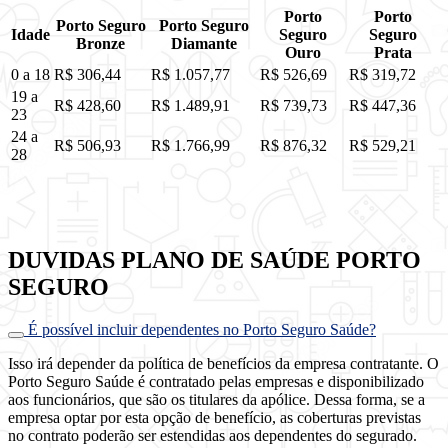
Porto
Porto
Porto Seguro
Porto Seguro
Idade
Seguro
Seguro
Bronze
Diamante
Ouro
Prata
0 a 18
R$ 306,44
R$ 1.057,77
R$ 526,69
R$ 319,72
19 a
R$ 428,60
R$ 1.489,91
R$ 739,73
R$ 447,36
23
24 a
R$ 506,93
R$ 1.766,99
R$ 876,32
R$ 529,21
28
DUVIDAS PLANO DE SAÚDE PORTO
SEGURO
É possível incluir dependentes no Porto Seguro Saúde?
Isso irá depender da política de benefícios da empresa contratante. O
Porto Seguro Saúde é contratado pelas empresas e disponibilizado
aos funcionários, que são os titulares da apólice. Dessa forma, se a
empresa optar por esta opção de benefício, as coberturas previstas
no contrato poderão ser estendidas aos dependentes do segurado.