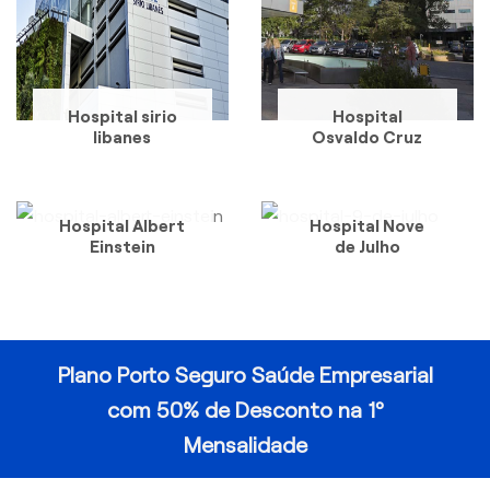
Hospital sirio
Hospital
libanes
Osvaldo Cruz
Hospital Albert
Hospital Nove
Einstein
de Julho
Plano Porto Seguro Saúde Empresarial
com 50% de Desconto na 1º
Mensalidade