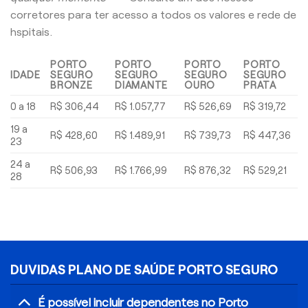
corretores para ter acesso a todos os valores e rede de
hspitais.
PORTO
PORTO
PORTO
PORTO
IDADE
SEGURO
SEGURO
SEGURO
SEGURO
BRONZE
DIAMANTE
OURO
PRATA
0 a 18
R$ 306,44
R$ 1.057,77
R$ 526,69
R$ 319,72
19 a
R$ 428,60
R$ 1.489,91
R$ 739,73
R$ 447,36
23
24 a
R$ 506,93
R$ 1.766,99
R$ 876,32
R$ 529,21
28
DUVIDAS PLANO DE SAÚDE PORTO SEGURO
É possível incluir dependentes no Porto