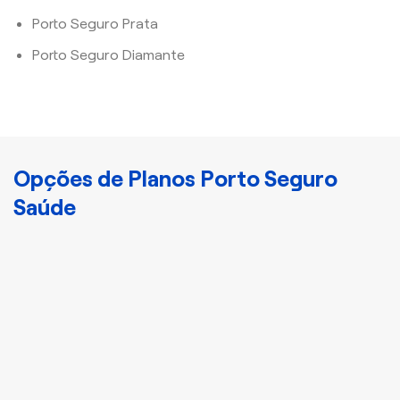
Porto Seguro Prata
Porto Seguro Diamante
Opções de Planos Porto Seguro
Saúde
Cristal
Plano Porto Bronze
Disponha de
atendimento nacional e
acomodação
compartilhada com mais
3 indivíduos.