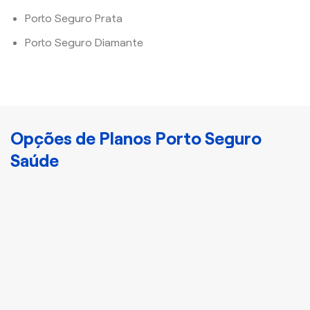
Porto Seguro Prata
Porto Seguro Diamante
Opções de Planos Porto Seguro
Saúde
Cristal
Plano Porto Bronze
Disponha de
atendimento nacional e
acomodação
compartilhada com mais
3 indivíduos.