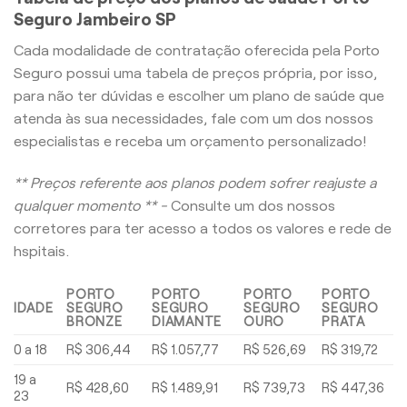
Seguro Jambeiro SP
Cada modalidade de contratação oferecida pela Porto
Seguro possui uma tabela de preços própria, por isso,
para não ter dúvidas e escolher um plano de saúde que
atenda às sua necessidades, fale com um dos nossos
especialistas e receba um orçamento personalizado!
** Preços referente aos planos podem sofrer reajuste a
qualquer momento ** -
Consulte um dos nossos
corretores para ter acesso a todos os valores e rede de
hspitais.
PORTO
PORTO
PORTO
PORTO
IDADE
SEGURO
SEGURO
SEGURO
SEGURO
BRONZE
DIAMANTE
OURO
PRATA
0 a 18
R$ 306,44
R$ 1.057,77
R$ 526,69
R$ 319,72
19 a
R$ 428,60
R$ 1.489,91
R$ 739,73
R$ 447,36
23