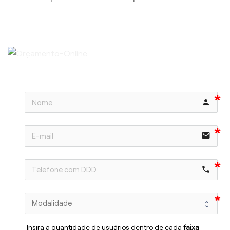
person
email
phone
Insira a quantidade de usuários dentro de cada 
faixa 