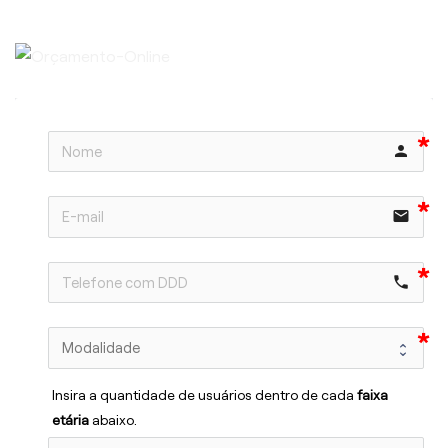
person
email
phone
Insira a quantidade de usuários dentro de cada 
faixa 
etária 
abaixo.