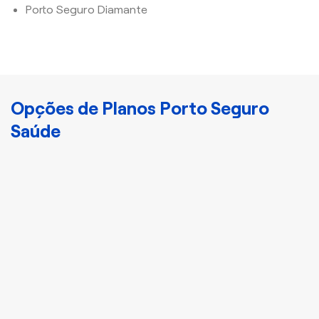
Porto Seguro Diamante
Opções de Planos Porto Seguro
Saúde
Cristal
Plano Porto Bronze
Disponha de
atendimento nacional e
acomodação
compartilhada com mais
3 indivíduos.
Apartamento ou