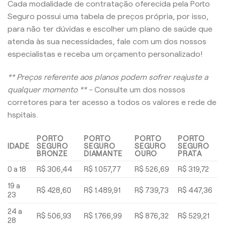
Cada modalidade de contratação oferecida pela Porto
Seguro possui uma tabela de preços própria, por isso,
para não ter dúvidas e escolher um plano de saúde que
atenda às sua necessidades, fale com um dos nossos
especialistas e receba um orçamento personalizado!
** Preços referente aos planos podem sofrer reajuste a
qualquer momento ** -
Consulte um dos nossos
corretores para ter acesso a todos os valores e rede de
hspitais.
PORTO
PORTO
PORTO
PORTO
IDADE
SEGURO
SEGURO
SEGURO
SEGURO
BRONZE
DIAMANTE
OURO
PRATA
0 a 18
R$ 306,44
R$ 1.057,77
R$ 526,69
R$ 319,72
19 a
R$ 428,60
R$ 1.489,91
R$ 739,73
R$ 447,36
23
24 a
R$ 506,93
R$ 1.766,99
R$ 876,32
R$ 529,21
28