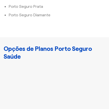
Porto Seguro Prata
Porto Seguro Diamante
Opções de Planos Porto Seguro
Saúde
Cristal
Plano Porto Bronze
Disponha de
atendimento nacional e
acomodação
compartilhada com mais
3 indivíduos.