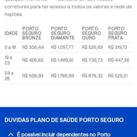
corretores para ter acesso a todos os valores e rede de
hspitais.
PORTO
PORTO
PORTO
PORTO
IDADE
SEGURO
SEGURO
SEGURO
SEGURO
BRONZE
DIAMANTE
OURO
PRATA
0 a 18
R$ 306,44
R$ 1.057,77
R$ 526,69
R$ 319,72
19 a
R$ 428,60
R$ 1.489,91
R$ 739,73
R$ 447,36
23
24 a
R$ 506,93
R$ 1.766,99
R$ 876,32
R$ 529,21
28
DUVIDAS PLANO DE SAÚDE PORTO SEGURO
É possível incluir dependentes no Porto