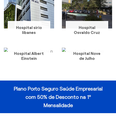
Hospital sirio
Hospital
libanes
Osvaldo Cruz
Hospital Albert
Hospital Nove
Einstein
de Julho
Plano Porto Seguro Saúde Empresarial
com 50% de Desconto na 1º
Mensalidade