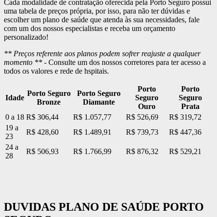
Cada modalidade de contratação oferecida pela Porto Seguro possui
uma tabela de preços própria, por isso, para não ter dúvidas e
escolher um plano de saúde que atenda às sua necessidades, fale
com um dos nossos especialistas e receba um orçamento
personalizado!
** Preços referente aos planos podem sofrer reajuste a qualquer
momento ** -
Consulte um dos nossos corretores para ter acesso a
todos os valores e rede de hspitais.
Porto
Porto
Porto Seguro
Porto Seguro
Idade
Seguro
Seguro
Bronze
Diamante
Ouro
Prata
0 a 18
R$ 306,44
R$ 1.057,77
R$ 526,69
R$ 319,72
19 a
R$ 428,60
R$ 1.489,91
R$ 739,73
R$ 447,36
23
24 a
R$ 506,93
R$ 1.766,99
R$ 876,32
R$ 529,21
28
DUVIDAS PLANO DE SAÚDE PORTO