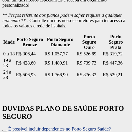
personalizado!
** Preços referente aos planos podem sofrer reajuste a qualquer
momento ** -
Consulte um dos nossos corretores para ter acesso a
todos os valores e rede de hspitais.
Porto
Porto
Porto Seguro
Porto Seguro
Idade
Seguro
Seguro
Bronze
Diamante
Ouro
Prata
0 a 18
R$ 306,44
R$ 1.057,77
R$ 526,69
R$ 319,72
19 a
R$ 428,60
R$ 1.489,91
R$ 739,73
R$ 447,36
23
24 a
R$ 506,93
R$ 1.766,99
R$ 876,32
R$ 529,21
28
DUVIDAS PLANO DE SAÚDE PORTO
SEGURO
É possível incluir dependentes no Porto Seguro Saúde?