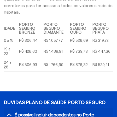
corretores para ter acesso a todos os valores e rede de
hspitais.
PORTO
PORTO
PORTO
PORTO
IDADE
SEGURO
SEGURO
SEGURO
SEGURO
BRONZE
DIAMANTE
OURO
PRATA
0 a 18
R$ 306,44
R$ 1.057,77
R$ 526,69
R$ 319,72
19 a
R$ 428,60
R$ 1.489,91
R$ 739,73
R$ 447,36
23
24 a
R$ 506,93
R$ 1.766,99
R$ 876,32
R$ 529,21
28
DUVIDAS PLANO DE SAÚDE PORTO SEGURO
É possível incluir dependentes no Porto