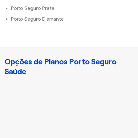
Porto Seguro Prata
Porto Seguro Diamante
Opções de Planos Porto Seguro
Saúde
Cristal
Plano Porto Bronze
Disponha de
atendimento nacional e
acomodação
compartilhada com mais
3 indivíduos.