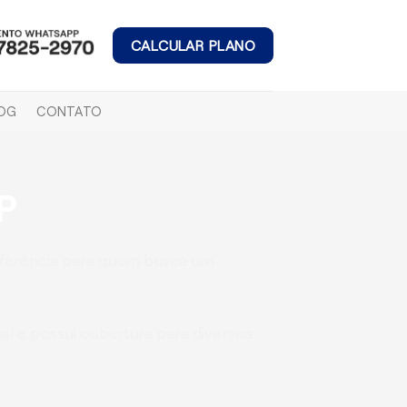
CALCULAR PLANO
OG
CONTATO
P
ferência para quem busca um
l e possui cobertura para diversos