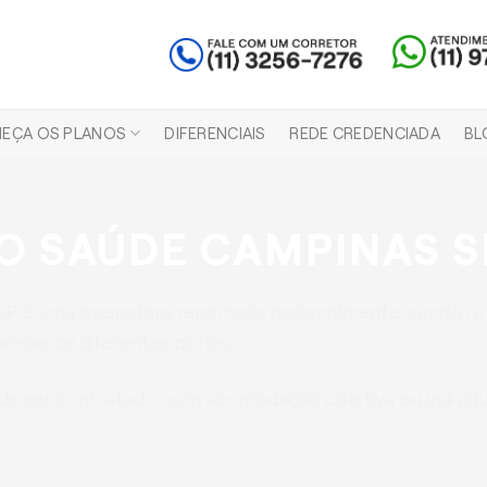
EÇA OS PLANOS
DIFERENCIAIS
REDE CREDENCIADA
BL
O SAÚDE CAMPINAS S
SP é uma operadora renomada nacionalmente, sendo re
esas de diferentes portes.
e ser contratado com acomodação coletiva ou individua