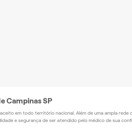
romoção à Saúde e outros
nefícios, com o Plano Ouro
mais
Apartamento
Apartamento
de Campinas SP
aceito em todo território nacional. Além de uma ampla rede
idade e segurança de ser atendido pelo médico de sua conf