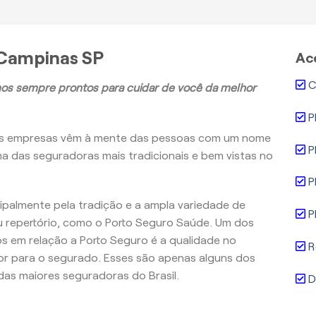
 Campinas SP
Ac
C
os sempre prontos para cuidar de você da melhor
P
as empresas vêm à mente das pessoas com um nome
P
ma das seguradoras mais tradicionais e bem vistas no
P
ncipalmente pela tradição e a ampla variedade de
P
 repertório, como o Porto Seguro Saúde. Um dos
 em relação a Porto Seguro é a qualidade no
R
r para o segurado. Esses são apenas alguns dos
as maiores seguradoras do Brasil.
D