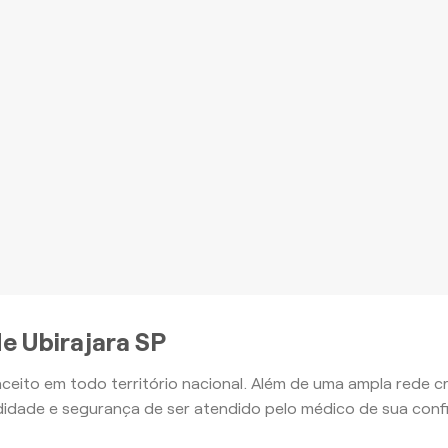
romoção à Saúde e outros
nefícios, com o Plano Ouro
mais
Apartamento
Apartamento
e Ubirajara SP
aceito em todo território nacional. Além de uma ampla rede
idade e segurança de ser atendido pelo médico de sua conf