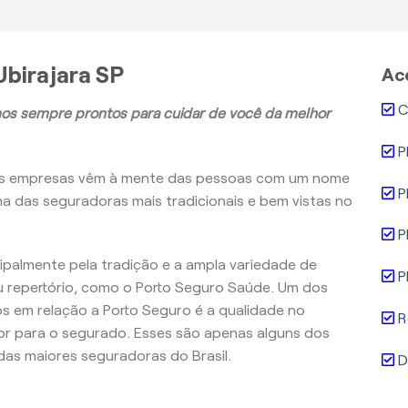
birajara SP
Ac
C
os sempre prontos para cuidar de você da melhor
P
as empresas vêm à mente das pessoas com um nome
P
ma das seguradoras mais tradicionais e bem vistas no
P
ncipalmente pela tradição e a ampla variedade de
P
 repertório, como o Porto Seguro Saúde. Um dos
 em relação a Porto Seguro é a qualidade no
R
r para o segurado. Esses são apenas alguns dos
as maiores seguradoras do Brasil.
D