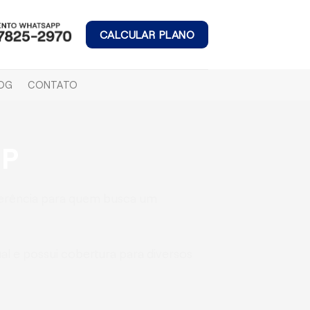
CALCULAR PLANO
OG
CONTATO
SP
ferência para quem busca um
l e possui cobertura para diversos