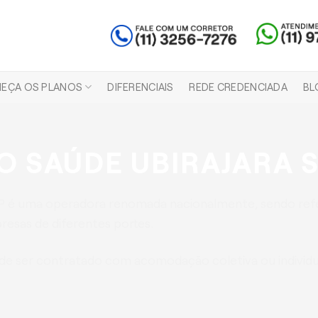
EÇA OS PLANOS
DIFERENCIAIS
REDE CREDENCIADA
BL
O SAÚDE UBIRAJARA 
SP é uma operadora renomada nacionalmente, sendo re
esas de diferentes portes.
e ser contratado com acomodação coletiva ou individua