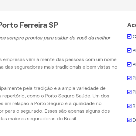
orto Ferreira SP
Ac
C
os sempre prontos para cuidar de você da melhor
P
as empresas vêm à mente das pessoas com um nome
P
ma das seguradoras mais tradicionais e bem vistas no
P
ncipalmente pela tradição e a ampla variedade de
P
 repertório, como o Porto Seguro Saúde. Um dos
 em relação a Porto Seguro é a qualidade no
R
r para o segurado. Esses são apenas alguns dos
as maiores seguradoras do Brasil.
D