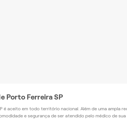
romoção à Saúde e outros
nefícios, com o Plano Ouro
mais
Apartamento
Apartamento
e Porto Ferreira SP
SP é aceito em todo território nacional. Além de uma ampla 
omodidade e segurança de ser atendido pelo médico de sua 