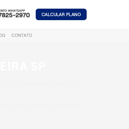
CALCULAR PLANO
OG
CONTATO
EIRA SP
o referência para quem busca um
l e possui cobertura para diversos