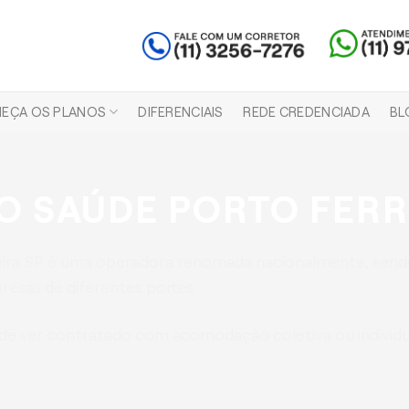
EÇA OS PLANOS
DIFERENCIAIS
REDE CREDENCIADA
BL
O SAÚDE PORTO FERR
eira SP é uma operadora renomada nacionalmente, send
esas de diferentes portes.
e ser contratado com acomodação coletiva ou individua