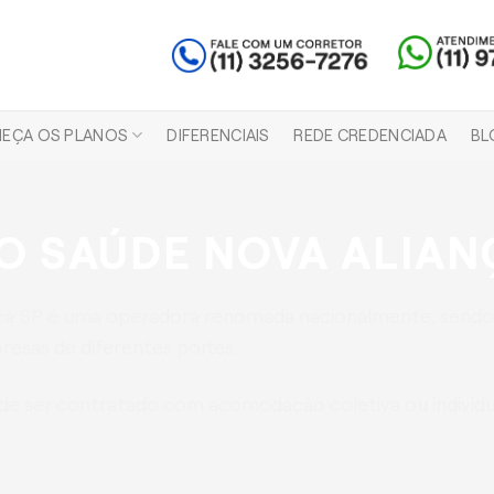
EÇA OS PLANOS
DIFERENCIAIS
REDE CREDENCIADA
BL
O SAÚDE NOVA ALIAN
ça SP é uma operadora renomada nacionalmente, sendo
esas de diferentes portes.
e ser contratado com acomodação coletiva ou individua