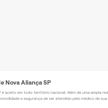
romoção à Saúde e outros
nefícios, com o Plano Ouro
mais
Apartamento
Apartamento
e Nova Aliança SP
 é aceito em todo território nacional. Além de uma ampla r
omodidade e segurança de ser atendido pelo médico de sua 