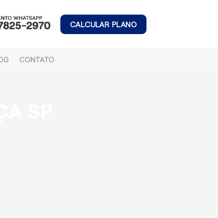
CALCULAR PLANO
OG
CONTATO
ÇA SP
 referência para quem busca um
l e possui cobertura para diversos