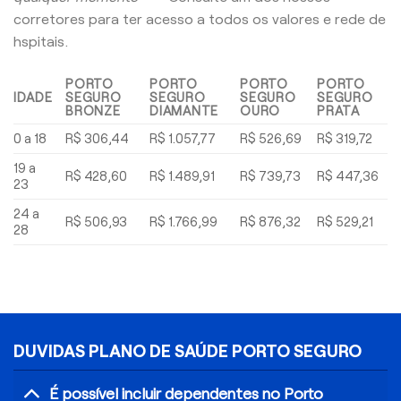
corretores para ter acesso a todos os valores e rede de
hspitais.
PORTO
PORTO
PORTO
PORTO
IDADE
SEGURO
SEGURO
SEGURO
SEGURO
BRONZE
DIAMANTE
OURO
PRATA
0 a 18
R$ 306,44
R$ 1.057,77
R$ 526,69
R$ 319,72
19 a
R$ 428,60
R$ 1.489,91
R$ 739,73
R$ 447,36
23
24 a
R$ 506,93
R$ 1.766,99
R$ 876,32
R$ 529,21
28
DUVIDAS PLANO DE SAÚDE PORTO SEGURO
É possível incluir dependentes no Porto