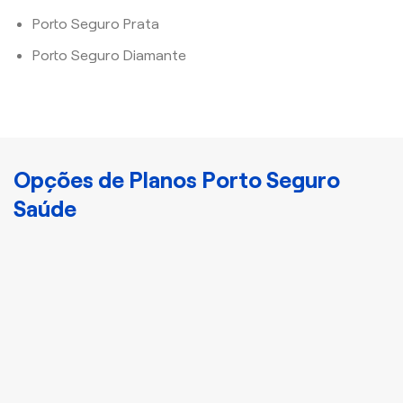
Porto Seguro Prata
Porto Seguro Diamante
Opções de Planos Porto Seguro
Saúde
Cristal
Plano Porto Bronze
Disponha de
atendimento nacional e
acomodação
compartilhada com mais
3 indivíduos.